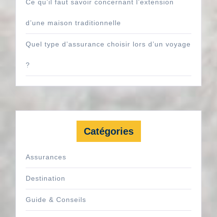
Ce qu’il faut savoir concernant l’extension
d’une maison traditionnelle
Quel type d’assurance choisir lors d’un voyage
?
Catégories
Assurances
Destination
Guide & Conseils