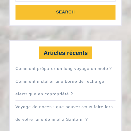
Articles récents
Comment préparer un long voyage en moto ?
Comment installer une borne de recharge
électrique en copropriété ?
Voyage de noces : que pouvez-vous faire lors
de votre lune de miel à Santorin ?