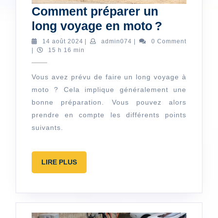
Comment préparer un
Comment
long voyage en moto ?
préparer
14
admin074
14 août 2024
|
admin074
|
0 Comment
août
|
15 h 16 min
un
2024
long
Vous avez prévu de faire un long voyage à
voyage
moto ? Cela implique généralement une
en
bonne préparation. Vous pouvez alors
moto ?
prendre en compte les différents points
suivants.
LIRE
LIRE PLUS
PLUS