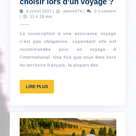
Quel
choisir lors d’un voyage ?
type
8
admin074
8 juillet 2021
|
admin074
|
0 Comment
juillet
|
11 h 28 min
d’ass
2021
choisi
La souscription à une assurance voyage
lors
n’est pas obligatoire, cependant elle est
d’un
recommandée pour un voyage à
voyag
l’international. Une fois que vous êtes hors
?
du territoire français, la plupart des
LIRE
LIRE PLUS
PLUS