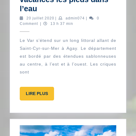
Direction
l’eau
le
20
admin074
20 juillet 2020
|
admin074
|
0
juillet
Comment
|
13 h 37 min
Var
2020
pour
Le Var s’étend sur un long littoral allant de
des
Saint-Cyr-sur-Mer à Agay. Le département
vacances
est bordé par des étendues sablonneuses
les
au centre, à l’est et à l’ouest. Les criques
pieds
sont
dans
l’eau
LIRE
LIRE PLUS
PLUS