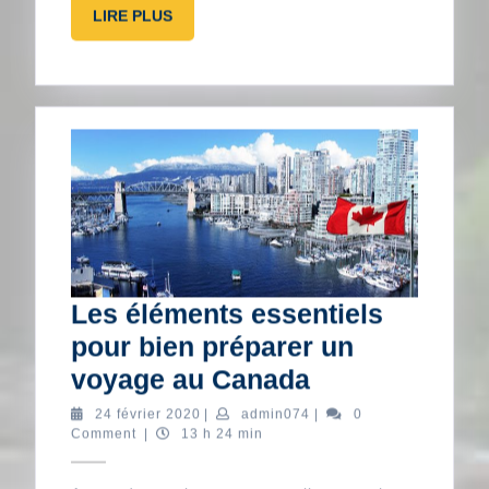
LIRE
LIRE PLUS
PLUS
Les éléments essentiels
pour bien préparer un
Les
voyage au Canada
éléments
24
admin074
24 février 2020
|
admin074
|
0
février
Comment
|
13 h 24 min
essentiels
2020
pour