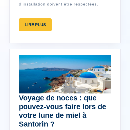
en
d’installation doivent être respectées.
copropriété
?
LIRE
LIRE PLUS
PLUS
Voyage de noces : que
pouvez-vous faire lors de
votre lune de miel à
Voyage
Santorin ?