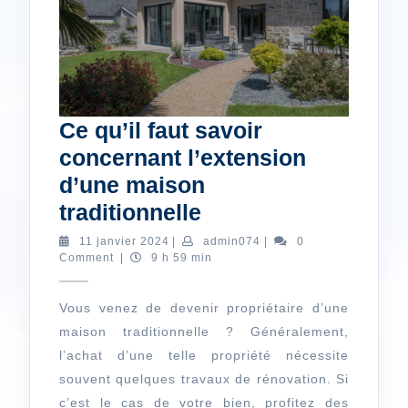
Ce qu’il faut savoir
concernant l’extension
d’une maison
Ce
traditionnelle
qu’il
11
admin074
11 janvier 2024
|
admin074
|
0
janvier
Comment
|
9 h 59 min
faut
2024
savoir
Vous venez de devenir propriétaire d’une
concernant
maison traditionnelle ? Généralement,
l’extension
l’achat d’une telle propriété nécessite
d’une
souvent quelques travaux de rénovation. Si
maison
c’est le cas de votre bien, profitez des