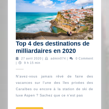
Top 4 des destinations de
Top
milliardaires en 2020
4
27
admin074
27 avril 2020
|
admin074
|
0 Comment
avril
|
9 h 15 min
des
2020
destination
N’avez-vous jamais rêvé de faire des
de
vacances sur l’une des îles privées des
milliardaire
Caraïbes ou encore à la station de ski de
en
luxe Aspen ? Sachez que ce n’est pas
2020