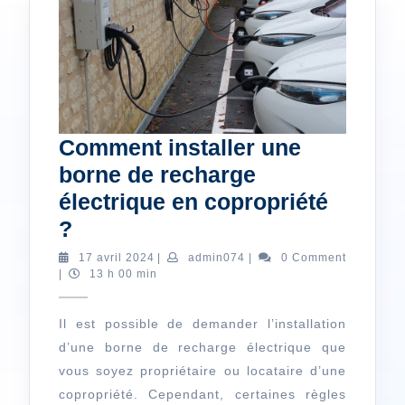
Comment installer une
borne de recharge
électrique en copropriété
Comment
?
installer
17
admin074
17 avril 2024
|
admin074
|
0 Comment
avril
|
13 h 00 min
une
2024
borne
Il est possible de demander l’installation
de
d’une borne de recharge électrique que
recharge
vous soyez propriétaire ou locataire d’une
électrique
copropriété. Cependant, certaines règles