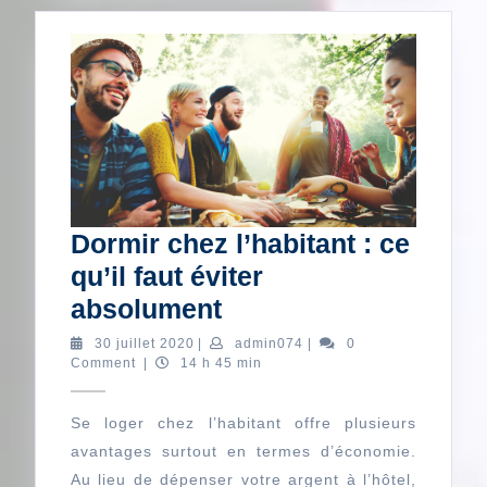
Dormir chez l’habitant : ce
qu’il faut éviter
Dormir
absolument
chez
30
admin074
30 juillet 2020
|
admin074
|
0
juillet
Comment
|
14 h 45 min
l’habitant
2020
:
Se loger chez l’habitant offre plusieurs
ce
avantages surtout en termes d’économie.
qu’il
Au lieu de dépenser votre argent à l’hôtel,