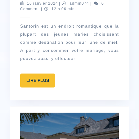
de
16
admin074
16 janvier 2024
|
admin074
|
0
janvier
Comment
|
12 h 06 min
noces
2024
:
Santorin est un endroit romantique que la
que
plupart des jeunes mariés choisissent
pouvez-
comme destination pour leur lune de miel.
vous
À part y consommer votre mariage, vous
faire
pouvez aussi y effectuer
lors
de
LIRE
LIRE PLUS
votre
PLUS
lune
de
miel
à
Santorin ?