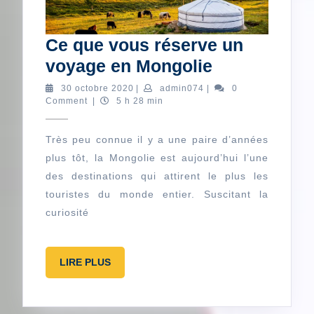
Ce que vous réserve un
Ce
voyage en Mongolie
que
30
admin074
30 octobre 2020
|
admin074
|
0
octobre
Comment
|
5 h 28 min
vous
2020
réserve
Très peu connue il y a une paire d’années
un
plus tôt, la Mongolie est aujourd’hui l’une
voyage
des destinations qui attirent le plus les
en
touristes du monde entier. Suscitant la
Mongolie
curiosité
LIRE
LIRE PLUS
PLUS